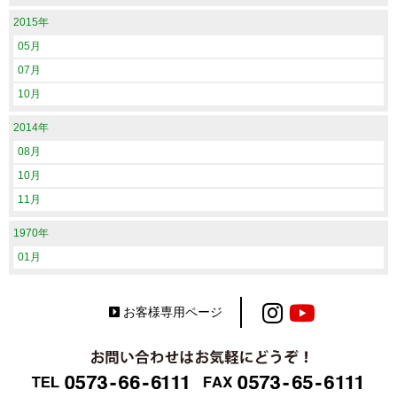
2015年
05月
07月
10月
2014年
08月
10月
11月
1970年
01月
お客様専用ページ