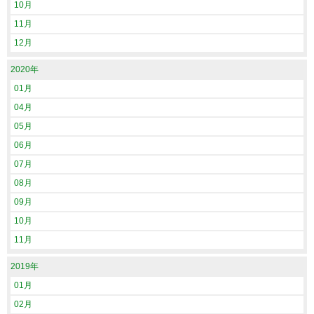
10月
11月
12月
2020年
01月
04月
05月
06月
07月
08月
09月
10月
11月
2019年
01月
02月