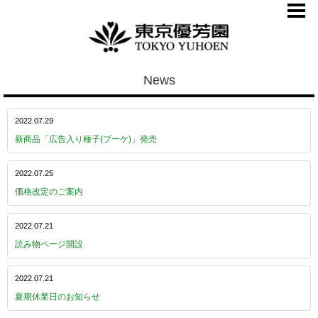
東京優芳園が目指すこと
タネのノベルティについて
商品ラインナップ
News
お取引をご希望の方へ
2022.07.29
FAQ
新商品「広告入り種子(ブーケ)」発売
会社概要
2022.07.25
価格改定のご案内
2022.07.21
読み物ページ開設
2022.07.21
夏期休業日のお知らせ