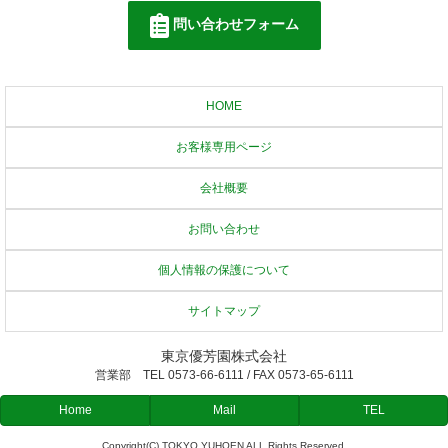
問い合わせフォーム
HOME
お客様専用ページ
会社概要
お問い合わせ
個人情報の保護について
サイトマップ
東京優芳園株式会社
営業部
TEL 0573-66-6111 / FAX 0573-65-6111
Home
Mail
TEL
Copyright(C) TOKYO YUHOEN ALL Rights Reserved.