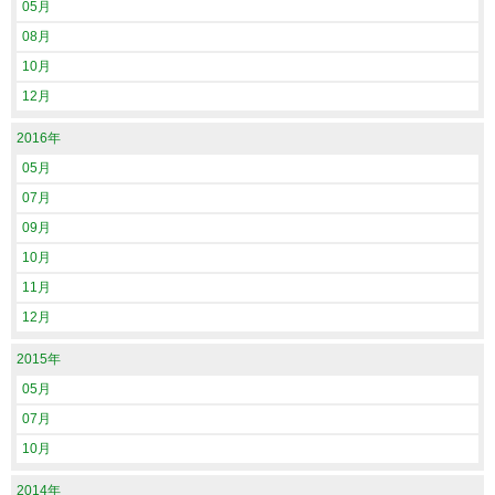
05月
08月
10月
12月
2016年
05月
07月
09月
10月
11月
12月
2015年
05月
07月
10月
2014年