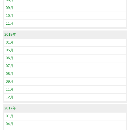
08月
09月
10月
11月
2018年
01月
05月
06月
07月
08月
09月
11月
12月
2017年
01月
04月