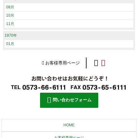
08月
10月
11月
1970年
01月
お客様専用ページ
問い合わせフォーム
HOME
お客様専用ページ