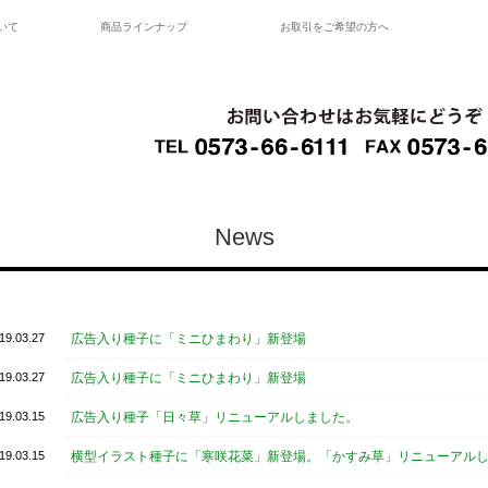
いて
商品ラインナップ
お取引をご希望の方へ
News
19.03.27
広告入り種子に「ミニひまわり」新登場
19.03.27
広告入り種子に「ミニひまわり」新登場
19.03.15
広告入り種子「日々草」リニューアルしました。
19.03.15
横型イラスト種子に「寒咲花菜」新登場。「かすみ草」リニューアル