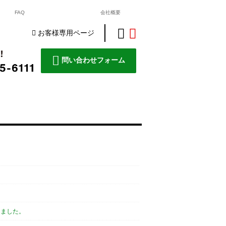
FAQ
会社概要
お客様専用ページ
問い合わせフォーム
しました。